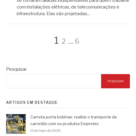
se tornaram aliadas indispensáveis para quem trabalha
com instalações elétricas, de telecomunicações e
infraestrutura. Elas são projetadas…
Paginação
Página
Página
Página
1
2
…
6
de
Pesquisar
posts
PESQUISAR
ARTIGOS EM DESTAQUE
Carreta porta bobinas: realize o transporte de
carretéis com os produtos Empretec
11 de maio de 2026