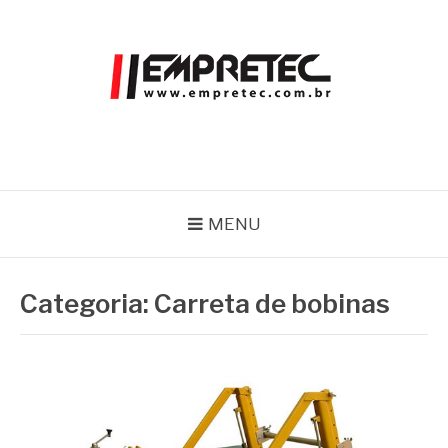
Pular
para
o
conteúdo
EMPRETEC
Blog
MENU
Categoria:
Carreta de bobinas