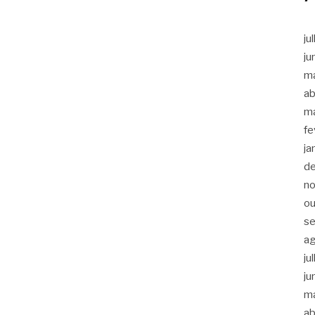
ju
ju
m
ab
m
fe
ja
d
n
ou
s
a
ju
ju
m
ab