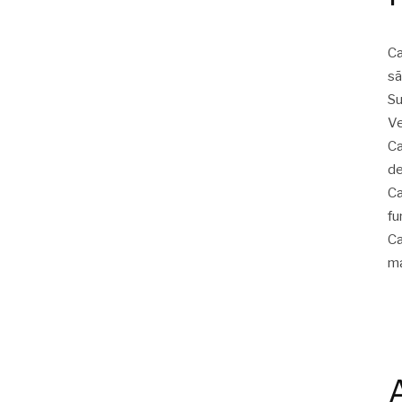
Ca
sã
Su
Ve
Ca
de
Ca
fu
Ca
ma