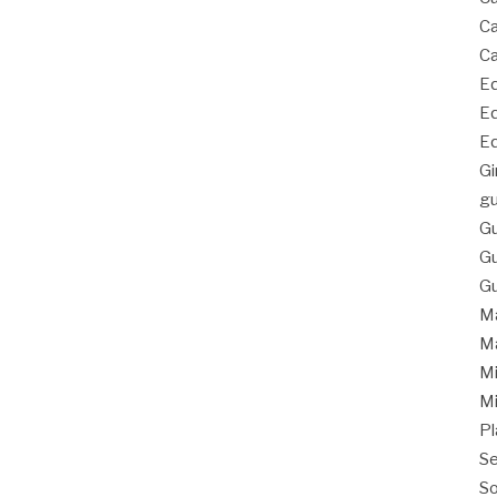
Ca
Ca
Eq
Eq
Eq
Gi
gu
Gu
Gu
Gu
Ma
Ma
Mi
Mi
Pl
Se
So