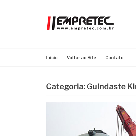
Pular
para
o
conteúdo
EMPRETEC
Blog
Início
Voltar ao Site
Contato
Categoria:
Guindaste K