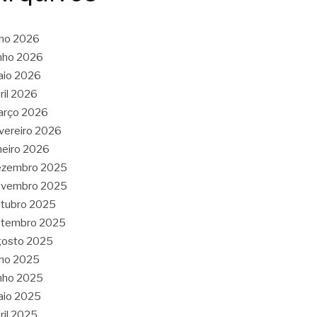
lho 2026
nho 2026
aio 2026
ril 2026
arço 2026
vereiro 2026
neiro 2026
ezembro 2025
ovembro 2025
tubro 2025
etembro 2025
gosto 2025
lho 2025
nho 2025
aio 2025
ril 2025