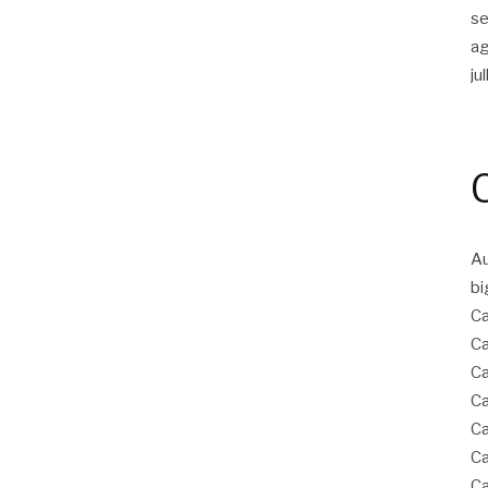
s
a
ju
Au
bi
C
C
Ca
Ca
Ca
Ca
Ca