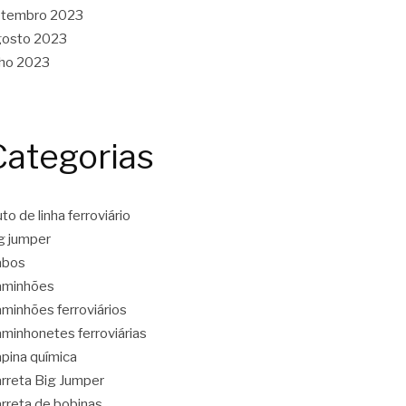
etembro 2023
gosto 2023
lho 2023
Categorias
to de linha ferroviário
g jumper
abos
aminhões
minhões ferroviários
minhonetes ferroviárias
pina química
rreta Big Jumper
rreta de bobinas