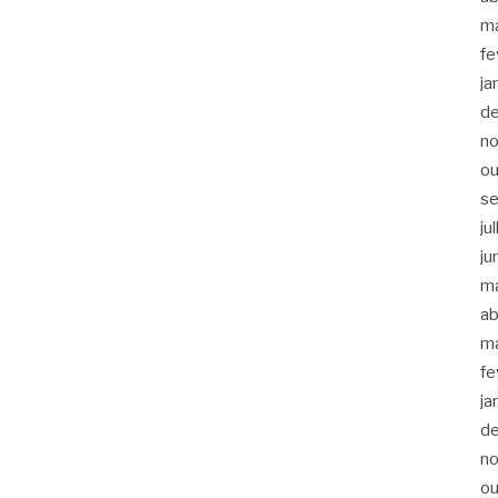
m
fe
ja
d
n
ou
s
ju
ju
m
ab
m
fe
ja
d
n
ou