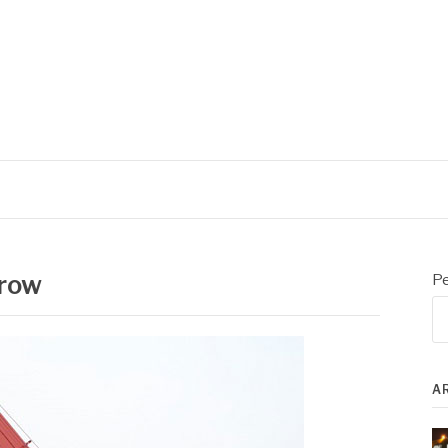
irow
Pe
A