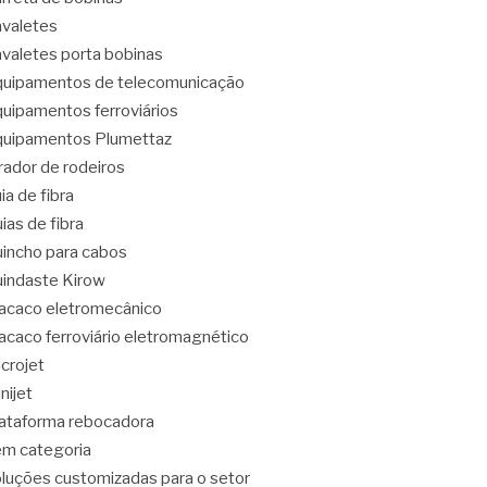
valetes
valetes porta bobinas
uipamentos de telecomunicação
uipamentos ferroviários
uipamentos Plumettaz
rador de rodeiros
ia de fibra
ias de fibra
incho para cabos
indaste Kirow
caco eletromecânico
caco ferroviário eletromagnético
crojet
nijet
ataforma rebocadora
m categoria
luções customizadas para o setor