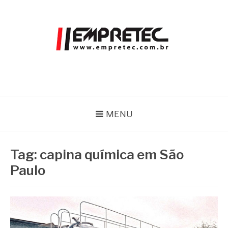
Pular
para
o
conteúdo
EMPRETEC
Blog
MENU
Tag:
capina química em São
Paulo