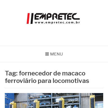
Pular
para
o
conteúdo
EMPRETEC
Blog
MENU
Tag:
fornecedor de macaco
ferroviário para locomotivas