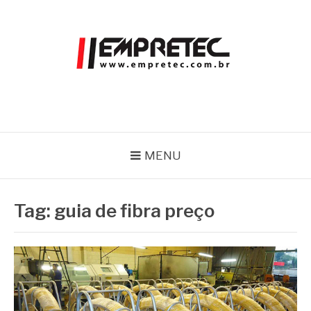
Pular
para
o
conteúdo
EMPRETEC
Blog
MENU
Tag:
guia de fibra preço