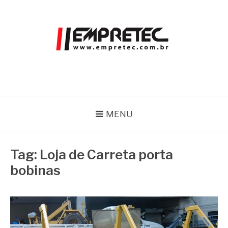
Pular
para
o
conteúdo
EMPRETEC
Blog
MENU
Tag:
Loja de Carreta porta
bobinas