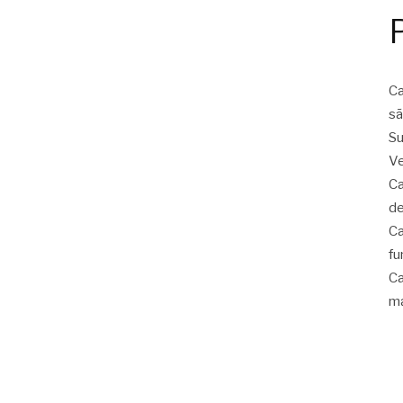
Ca
sã
Su
Ve
Ca
de
Ca
fu
Ca
ma