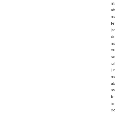
m
ab
m
fe
ja
d
n
ou
s
ju
ju
m
ab
m
fe
ja
d