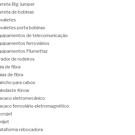
rreta Big Jumper
rreta de bobinas
valetes
valetes porta bobinas
uipamentos de telecomunicação
uipamentos ferroviários
uipamentos Plumettaz
rador de rodeiros
ia de fibra
ias de fibra
incho para cabos
indaste Kirow
caco eletromecânico
caco ferroviário eletromagnético
crojet
nijet
ataforma rebocadora