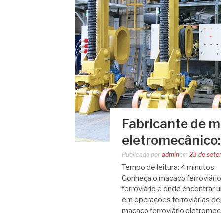
Fabricante de m
eletromecânico:
Publicado por
admin
em
23 de sete
Tempo de leitura:
4
minutos
Conheça o macaco ferroviário 
ferroviário e onde encontrar 
em operações ferroviárias d
macaco ferroviário eletromecâ