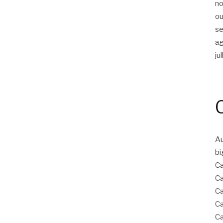
n
ou
s
a
ju
Au
bi
C
C
Ca
Ca
Ca