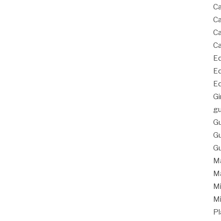
Ca
Ca
Ca
Ca
Eq
Eq
Eq
Gi
gu
Gu
Gu
Gu
Ma
Ma
Mi
Mi
Pl