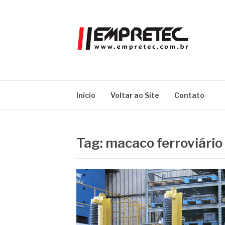
Pular
para
o
conteúdo
EMPRETEC
Blog
Início
Voltar ao Site
Contato
Tag:
macaco ferroviário