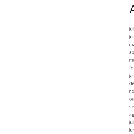
ju
ju
m
ab
m
fe
ja
d
n
ou
s
a
ju
ju