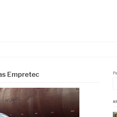
ias Empretec
Pe
A