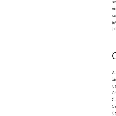
n
ou
s
a
ju
Au
bi
C
C
Ca
Ca
Ca