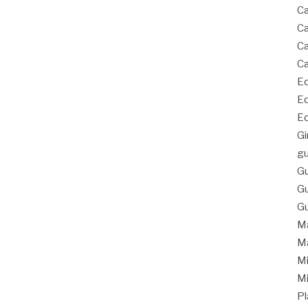
Ca
Ca
Ca
Ca
Eq
Eq
Eq
Gi
gu
Gu
Gu
Gu
Ma
Ma
Mi
Mi
Pl