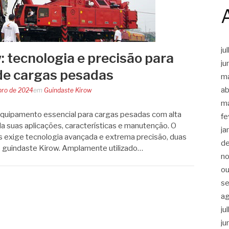
ju
: tecnologia e precisão para
ju
e cargas pesadas
m
ab
bro de 2024
em
Guindaste Kirow
m
equipamento essencial para cargas pesadas com alta
fe
a suas aplicações, características e manutenção. O
ja
 exige tecnologia avançada e extrema precisão, duas
d
o guindaste Kirow. Amplamente utilizado…
n
ou
s
a
ju
ju