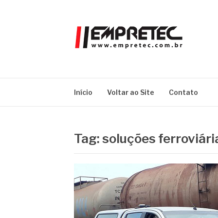
Pular
para
o
conteúdo
EMPRETEC
Blog
Início
Voltar ao Site
Contato
Tag:
soluções ferroviár