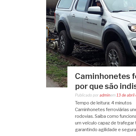
Caminhonetes fe
por que são ind
Publicado por
admin
em
13 de abril
Tempo de leitura:
4
minutos
Caminhonetes ferroviárias un
rodovias. Saiba como funciona
um veículo capaz de trafegar 
garantindo agilidade e segu