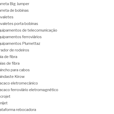
rreta Big Jumper
rreta de bobinas
valetes
valetes porta bobinas
uipamentos de telecomunicação
uipamentos ferroviários
uipamentos Plumettaz
rador de rodeiros
ia de fibra
ias de fibra
incho para cabos
indaste Kirow
caco eletromecânico
caco ferroviário eletromagnético
crojet
nijet
ataforma rebocadora