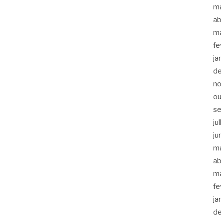
m
ab
m
fe
ja
d
n
ou
s
ju
ju
m
ab
m
fe
ja
d