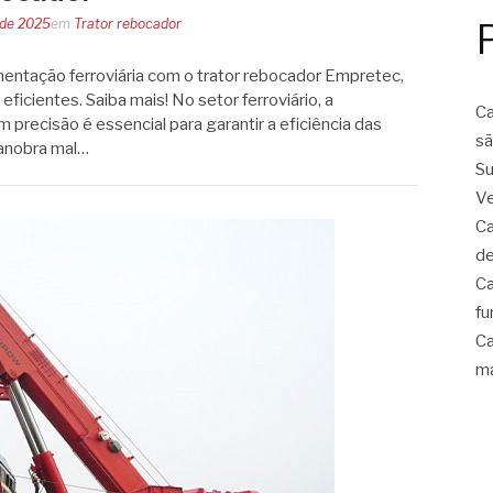
 de 2025
em
Trator rebocador
entação ferroviária com o trator rebocador Empretec,
eficientes. Saiba mais! No setor ferroviário, a
Ca
recisão é essencial para garantir a eficiência das
sã
anobra mal…
Su
Ve
Ca
de
Ca
fu
Ca
ma