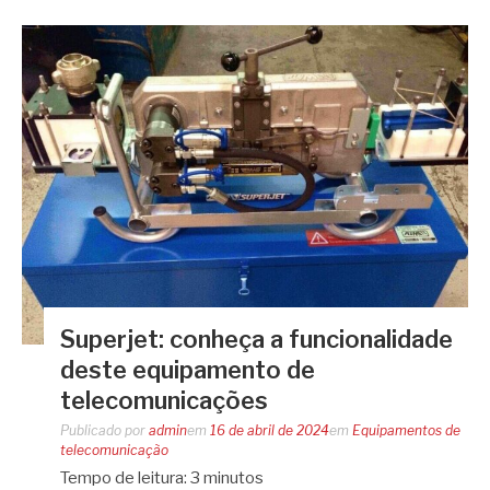
Superjet: conheça a funcionalidade
deste equipamento de
telecomunicações
Publicado por
admin
em
16 de abril de 2024
em
Equipamentos de
telecomunicação
Tempo de leitura:
3
minutos