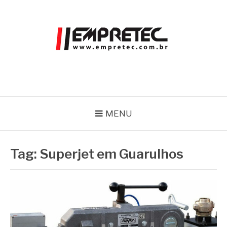
Pular
para
o
conteúdo
EMPRETEC
Blog
MENU
Tag:
Superjet em Guarulhos