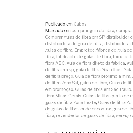
Continue
lendo
Publicado em
Cabos
Marcado em
comprar guia de fibra
,
comprar 
Comprar guias de fibra em SP
,
distribuidor d
distribuidora de guia de fibra
,
distribuidora 
guias de fibra
,
Empretec
,
fábrica de guia de 
fibra
,
fabricante de guias de fibra
,
fornecedo
fibra ABC
,
guia de fibra direto da fabrica
,
gu
de fibra em sp
,
guia de fibra Guarulhos
,
Guia
de fibra preço
,
Guia de fibra próximo a mim
,
de fibra Zona Sul
,
guias de fibra
,
Guias de fi
em promoção
,
Guias de fibra em São Paulo
,
fibra Minas Gerais
,
Guias de fibra perto de 
guias de fibra Zona Leste
,
Guias de fibra Zo
de guias de fibra
,
onde encontrar guia de fi
fibra
,
revendedor de guias de fibra
,
serviço 