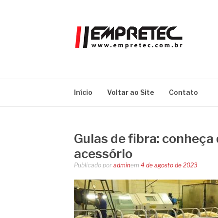
Pular
para
o
conteúdo
EMPRETEC
Blog
Início
Voltar ao Site
Contato
Guias de fibra: conheça
acessório
Publicado por
admin
em
4 de agosto de 2023