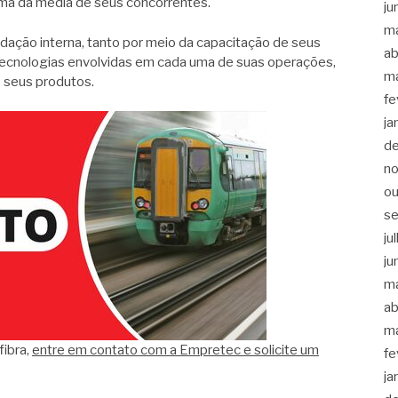
ima da média de seus concorrentes.
ju
m
idação interna, tanto por meio da capacitação de seus
ab
tecnologias envolvidas em cada uma de suas operações,
m
e seus produtos.
fe
ja
d
n
ou
s
ju
ju
m
ab
m
fibra,
entre em contato com a Empretec e solicite um
fe
ja