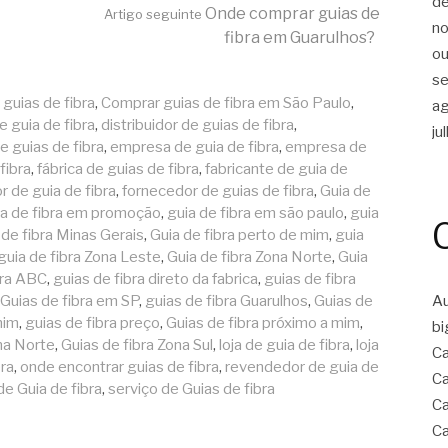
d
Onde comprar guias de
Artigo seguinte
n
fibra em Guarulhos?
ou
s
guias de fibra
,
Comprar guias de fibra em São Paulo
,
a
e guia de fibra
,
distribuidor de guias de fibra
,
ju
de guias de fibra
,
empresa de guia de fibra
,
empresa de
fibra
,
fábrica de guias de fibra
,
fabricante de guia de
r de guia de fibra
,
fornecedor de guias de fibra
,
Guia de
ia de fibra em promoção
,
guia de fibra em são paulo
,
guia
 de fibra Minas Gerais
,
Guia de fibra perto de mim
,
guia
guia de fibra Zona Leste
,
Guia de fibra Zona Norte
,
Guia
bra ABC
,
guias de fibra direto da fabrica
,
guias de fibra
Guias de fibra em SP
,
guias de fibra Guarulhos
,
Guias de
Au
mim
,
guias de fibra preço
,
Guias de fibra próximo a mim
,
bi
na Norte
,
Guias de fibra Zona Sul
,
loja de guia de fibra
,
loja
C
bra
,
onde encontrar guias de fibra
,
revendedor de guia de
C
de Guia de fibra
,
serviço de Guias de fibra
Ca
Ca