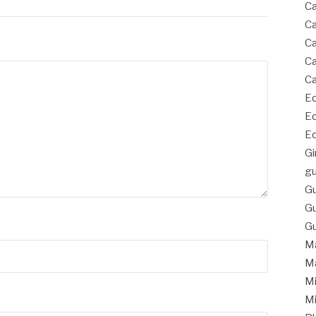
Ca
Ca
Ca
Ca
Ca
Eq
Eq
Eq
Gi
gu
Gu
Gu
Gu
Ma
Ma
Mi
Mi