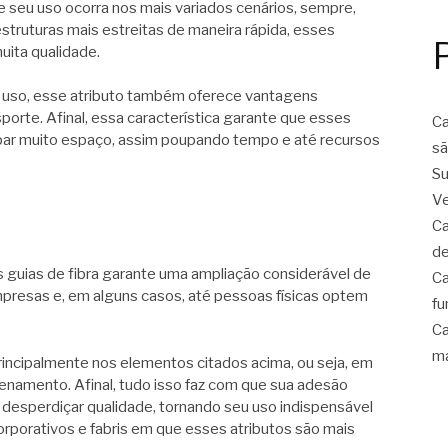
e seu uso ocorra nos mais variados cenários, sempre,
struturas mais estreitas de maneira rápida, esses
uita qualidade.
u uso, esse atributo também oferece vantagens
orte. Afinal, essa característica garante que esses
Ca
ar muito espaço, assim poupando tempo e até recursos
sã
Su
Ve
Ca
de
das guias de fibra garante uma ampliação considerável de
Ca
presas e, em alguns casos, até pessoas físicas optem
fu
Ca
ma
principalmente nos elementos citados acima, ou seja, em
enamento. Afinal, tudo isso faz com que sua adesão
desperdiçar qualidade, tornando seu uso indispensável
orporativos e fabris em que esses atributos são mais