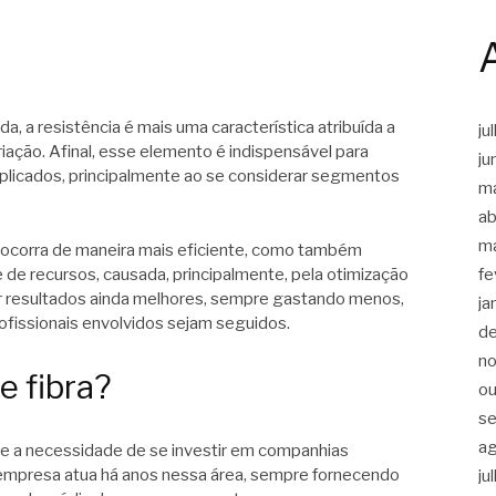
da, a resistência é mais uma característica atribuída a
ju
ação. Afinal, esse elemento é indispensável para
ju
aplicados, principalmente ao se considerar segmentos
m
ab
m
o ocorra de maneira mais eficiente, como também
fe
e recursos, causada, principalmente, pela otimização
ir resultados ainda melhores, sempre gastando menos,
ja
ofissionais envolvidos sejam seguidos.
d
n
e fibra?
ou
s
a
te a necessidade de se investir em companhias
 a empresa atua há anos nessa área, sempre fornecendo
ju