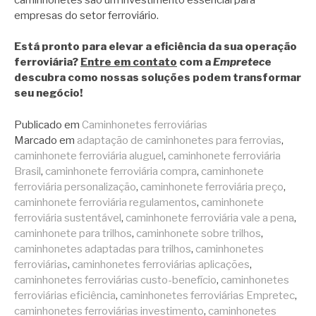
empresas do setor ferroviário.
Está pronto para elevar a eficiência da sua operação
ferroviária?
Entre em contato
com a
Empretec
e
descubra como nossas soluções podem transformar
seu negócio!
Publicado em
Caminhonetes ferroviárias
Marcado em
adaptação de caminhonetes para ferrovias
,
caminhonete ferroviária aluguel
,
caminhonete ferroviária
Brasil
,
caminhonete ferroviária compra
,
caminhonete
ferroviária personalização
,
caminhonete ferroviária preço
,
caminhonete ferroviária regulamentos
,
caminhonete
ferroviária sustentável
,
caminhonete ferroviária vale a pena
,
caminhonete para trilhos
,
caminhonete sobre trilhos
,
caminhonetes adaptadas para trilhos
,
caminhonetes
ferroviárias
,
caminhonetes ferroviárias aplicações
,
caminhonetes ferroviárias custo-benefício
,
caminhonetes
ferroviárias eficiência
,
caminhonetes ferroviárias Empretec
,
caminhonetes ferroviárias investimento
,
caminhonetes