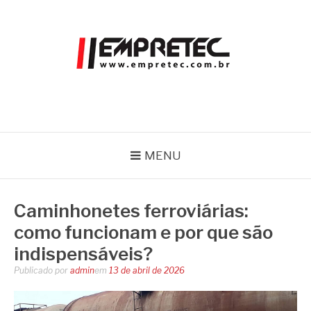
Pular
para
o
conteúdo
EMPRETEC
Blog
MENU
Caminhonetes ferroviárias:
como funcionam e por que são
indispensáveis?
Publicado por
admin
em
13 de abril de 2026