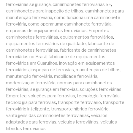
ferroviárias segurança
,
caminhonetes ferroviárias SP
,
caminhonetes para inspeção de trilhos
,
caminhonetes para
manutenção ferroviária
,
como funciona uma caminhonete
ferroviária
,
como operar uma caminhonete ferroviária
,
empresas de equipamentos ferroviários
,
Empretec
caminhonetes ferroviárias
,
equipamentos ferroviários
,
equipamentos ferroviários de qualidade
,
fabricante de
caminhonetes ferroviárias
,
fabricante de caminhonetes
ferroviárias no Brasil
,
fabricante de equipamentos
ferroviários em Guarulhos
,
inovação em equipamentos
ferroviários
,
inspeção de ferrovias
,
manutenção de trilhos
,
manutenção ferroviária
,
mobilidade ferroviária
,
modernização ferroviária
,
normas para caminhonetes
ferroviárias
,
segurança em ferrovias
,
soluções ferroviárias
Empretec
,
soluções para ferrovias
,
tecnologia ferroviária
,
tecnologia para ferrovias
,
transporte ferroviário
,
transporte
ferroviário inteligente
,
transporte híbrido ferroviário
,
vantagens das caminhonetes ferroviárias
,
veículos
adaptados para ferrovias
,
veículos ferroviários
,
veículos
híbridos ferroviários