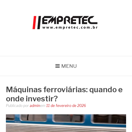
Pular
para
o
conteúdo
EMPRETEC
Blog
MENU
Máquinas ferroviárias: quando e
onde investir?
Publicado por
admin
em
11 de fevereiro de 2026