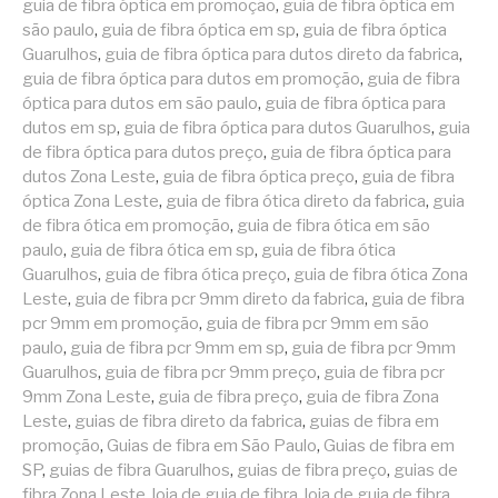
guia de fibra óptica em promoção
,
guia de fibra óptica em
são paulo
,
guia de fibra óptica em sp
,
guia de fibra óptica
Guarulhos
,
guia de fibra óptica para dutos direto da fabrica
,
guia de fibra óptica para dutos em promoção
,
guia de fibra
óptica para dutos em são paulo
,
guia de fibra óptica para
dutos em sp
,
guia de fibra óptica para dutos Guarulhos
,
guia
de fibra óptica para dutos preço
,
guia de fibra óptica para
dutos Zona Leste
,
guia de fibra óptica preço
,
guia de fibra
óptica Zona Leste
,
guia de fibra ótica direto da fabrica
,
guia
de fibra ótica em promoção
,
guia de fibra ótica em são
paulo
,
guia de fibra ótica em sp
,
guia de fibra ótica
Guarulhos
,
guia de fibra ótica preço
,
guia de fibra ótica Zona
Leste
,
guia de fibra pcr 9mm direto da fabrica
,
guia de fibra
pcr 9mm em promoção
,
guia de fibra pcr 9mm em são
paulo
,
guia de fibra pcr 9mm em sp
,
guia de fibra pcr 9mm
Guarulhos
,
guia de fibra pcr 9mm preço
,
guia de fibra pcr
9mm Zona Leste
,
guia de fibra preço
,
guia de fibra Zona
Leste
,
guias de fibra direto da fabrica
,
guias de fibra em
promoção
,
Guias de fibra em São Paulo
,
Guias de fibra em
SP
,
guias de fibra Guarulhos
,
guias de fibra preço
,
guias de
fibra Zona Leste
,
loja de guia de fibra
,
loja de guia de fibra