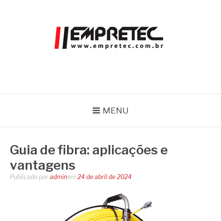
Pular
para
o
conteúdo
EMPRETEC
Blog
MENU
Guia de fibra: aplicações e
vantagens
Publicado por
admin
em
24 de abril de 2024