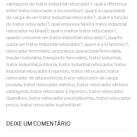
vantagens do trator industrial rebocador?
,
qual a diferença
entre trator rebocador e locomotiva?
,
qual é a capacidade
de carga de um trator industrial rebocador?
,
qual é a função
do trator rebocador?
,
qual empresa fabrica trator industrial
rebocador no Brasil?
,
qual o melhor trator rebocador?
,
quanto consome um trator industrial rebocador?
,
quanto
custa um trator industrial rebocador?
,
quem é a Empretec?
,
rebocador ferroviário
,
segurança operacional ferroviária
,
tração rodoviária
,
transporte ferroviário
,
trator industrial
,
trator industrial potência
,
trator industrial rebocador
,
trator
industrial rebocador Empretec
,
trator rebocador
,
trator
rebocador de alta potência
,
trator rebocador de carga
pesada
,
trator rebocador elétrico
,
trator rebocador elétrico
vantagens
,
trator rebocador Empretec
,
trator rebocador
Guarulhos
,
trator rebocador para indústrias
,
trator rebocador
preço
,
trator rebocador sustentável
DEIXE UM COMENTÁRIO