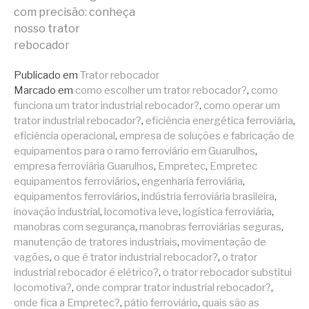
com precisão: conheça
lendo
nosso trator
rebocador
Publicado em
Trator rebocador
Marcado em
como escolher um trator rebocador?
,
como
funciona um trator industrial rebocador?
,
como operar um
trator industrial rebocador?
,
eficiência energética ferroviária
,
eficiência operacional
,
empresa de soluções e fabricação de
equipamentos para o ramo ferroviário em Guarulhos
,
empresa ferroviária Guarulhos
,
Empretec
,
Empretec
equipamentos ferroviários
,
engenharia ferroviária
,
equipamentos ferroviários
,
indústria ferroviária brasileira
,
inovação industrial
,
locomotiva leve
,
logística ferroviária
,
manobras com segurança
,
manobras ferroviárias seguras
,
manutenção de tratores industriais
,
movimentação de
vagões
,
o que é trator industrial rebocador?
,
o trator
industrial rebocador é elétrico?
,
o trator rebocador substitui
locomotiva?
,
onde comprar trator industrial rebocador?
,
onde fica a Empretec?
,
pátio ferroviário
,
quais são as