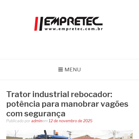
Pular
para
o
conteúdo
EMPRETEC
Blog
MENU
Trator industrial rebocador:
potência para manobrar vagões
com segurança
Publicado por
admin
em
12 de novembro de 2025