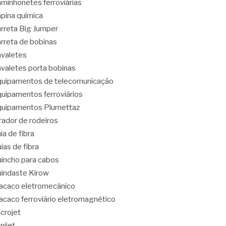
minhonetes ferroviárias
pina química
rreta Big Jumper
rreta de bobinas
valetes
valetes porta bobinas
uipamentos de telecomunicação
uipamentos ferroviários
uipamentos Plumettaz
rador de rodeiros
ia de fibra
ias de fibra
incho para cabos
indaste Kirow
caco eletromecânico
caco ferroviário eletromagnético
crojet
nijet