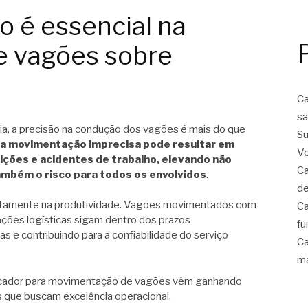
o é essencial na
 vagões sobre
Ca
sã
a, a precisão na condução dos vagões é mais do que
Su
a movimentação imprecisa pode resultar em
Ve
ições e acidentes de trabalho, elevando não
Ca
ambém o risco para todos os envolvidos
.
de
retamente na produtividade. Vagões movimentados com
Ca
ações logísticas sigam dentro dos prazos
fu
s e contribuindo para a confiabilidade do serviço
Ca
ma
bocador para movimentação de vagões vêm ganhando
s que buscam excelência operacional.