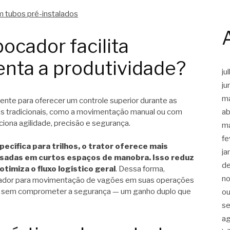
m tubos pré-instalados
ocador facilita
nta a produtividade?
ju
ju
m
ente para oferecer um controle superior durante as
ab
dos tradicionais, como a movimentação manual ou com
iona agilidade, precisão e segurança.
m
fe
cífica para trilhos, o trator oferece mais
ja
sadas em curtos espaços de manobra. Isso reduz
d
imiza o fluxo logístico geral
. Dessa forma,
n
ador para movimentação de vagões em suas operações
a sem comprometer a segurança — um ganho duplo que
ou
s
a