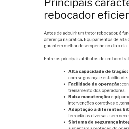
Principais caract
rebocador eficien
Antes de adquirir um trator rebocador, é fu
diferença na prática. Equipamentos de alta
garantem melhor desempenho no dia a dia.
Entre os principais atributos de um bom tr
Alta capacidade de tração:
com segurança e estabilidade.
Facilidade de operação:
con
treinamento dos operadores.
Baixa manutenção:
equipame
intervenções corretivas e gar
Adaptação a diferentes bito
ferroviárias diversas, sem ne
Sistema de segurança inte
aumentam a proteção do opera