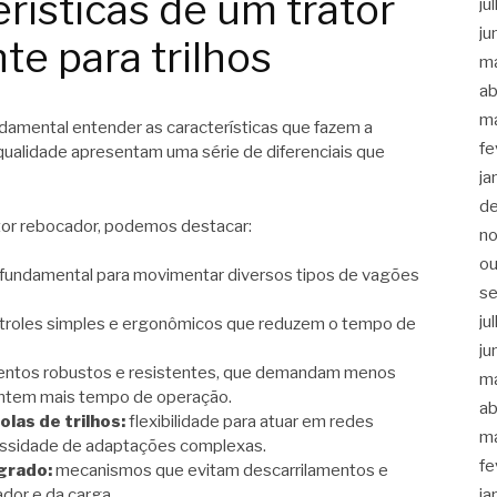
erísticas de um trator
ju
ju
te para trilhos
m
ab
m
ndamental entender as características que fazem a
fe
 qualidade apresentam uma série de diferenciais que
ja
d
ator rebocador, podemos destacar:
n
ou
fundamental para movimentar diversos tipos de vagões
s
ju
troles simples e ergonômicos que reduzem o tempo de
ju
ntos robustos e resistentes, que demandam menos
m
antem mais tempo de operação.
ab
las de trilhos:
flexibilidade para atuar em redes
m
cessidade de adaptações complexas.
fe
grado:
mecanismos que evitam descarrilamentos e
ja
dor e da carga.