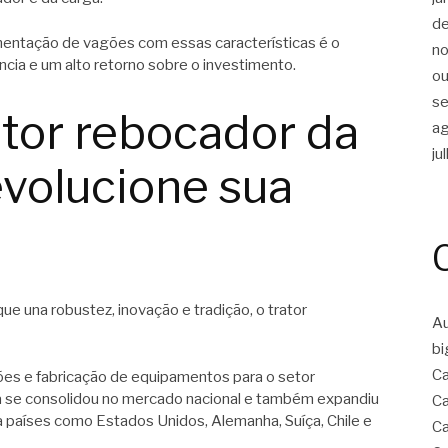
d
mentação de vagões com essas características é o
n
cia e um alto retorno sobre o investimento.
ou
s
tor rebocador da
a
ju
volucione sua
 una robustez, inovação e tradição, o trator
Au
bi
C
es e fabricação de equipamentos para o setor
a se consolidou no mercado nacional e também expandiu
C
a países como Estados Unidos, Alemanha, Suíça, Chile e
Ca