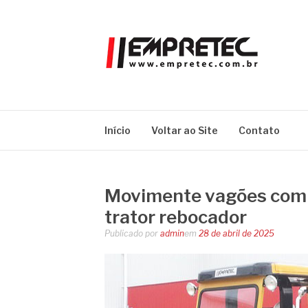
Pular
para
o
conteúdo
EMPRETEC
Blog
Início
Voltar ao Site
Contato
Movimente vagões com 
trator rebocador
Publicado por
admin
em
28 de abril de 2025